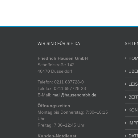
WIR SIND FÜR SIE DA
SEITE
Friedrich Hausen GmbH
HOM
Scheffelstraße 142
40470 Düsseldorf
ÜBE
Telefon: 0211 687728-0
LEI
Telefax: 0211 687728-28
E-Mail:
mail@hausengmbh.de
BEI
Öffnungszeiten
KON
Montag bis Donnerstag: 7:30–16:15
Uhr
IMP
Freitag: 7:30–12:45 Uhr
Kunden-Notdienst
DAT