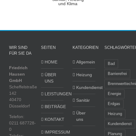
WIR SIND
SEITEN
KATEGORIEN
SCHLAGWÖRTE
FÜR SIE DA
HOME
Allgemein
Bad
Friedrich
Hausen
Barrierefrei
ÜBER
Heizung
GmbH
UNS
Brennwerttechn
Scheffelstraße
Kundendienst
142
LEISTUNGEN
Energie
40470
Sanitär
Erdgas
Düsseldorf
BEITRÄGE
Über
Heizung
Telefon:
KONTAKT
uns
0211 687728-
Kundendienst
0
IMPRESSUM
Planung
Telefax: